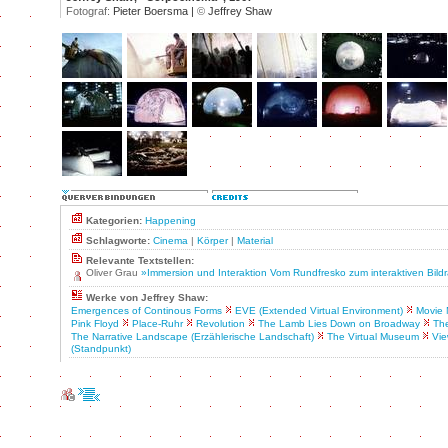
Fotograf:
Pieter Boersma |
©
Jeffrey Shaw
Kategorien:
Happening
Schlagworte:
Cinema
|
Körper
|
Material
Relevante Textstellen:
Oliver Grau
»Immersion und Interaktion Vom Rundfresko zum interaktiven Bil
Werke von Jeffrey Shaw:
Emergences of Continous Forms
EVE (Extended Virtual Environment)
Movie 
Pink Floyd
Place-Ruhr
Revolution
The Lamb Lies Down on Broadway
The
The Narrative Landscape (Erzählerische Landschaft)
The Virtual Museum
Vie
(Standpunkt)