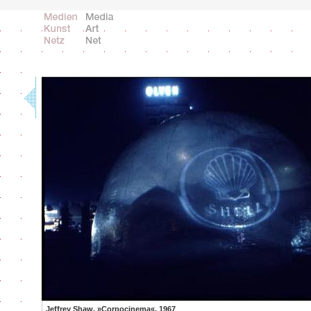
Jeffrey Shaw, »Corpocinema«, 1967