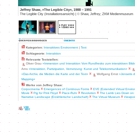
Jeffrey Shaw, »The Legible City«, 1988 – 1991
The Legible City (Installationsansicht) |
©
Shaw, Jeffrey; ZKM Medienmuseum
Kategorien:
Interaktives Environment
|
Text
Schlagworte:
Interaktion
Relevante Textstellen:
Oliver Grau
»Immersion und Interaktion Vom Rundfresko zum interaktiven Bil
Arns
»Interaktion, Partizipation, Vernetzung: Kunst und Telekommunikation«
»Das Archiv, die Medien die Karte und der Text«
Wolfgang Ernst
»Jenseits d
Mapping«
Werke von Jeffrey Shaw:
Corpocinema
Emergences of Continous Forms
EVE (Extended Virtual Enviro
Movie
Pig for Pink Floyd
Place-Ruhr
Revolution
The Lamb Lies Down on
Narrative Landscape (Erzählerische Landschaft)
The Virtual Museum
Viewpoi