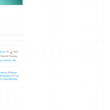
draum«
Inke
Rudolf Frieling
es Archivs: Bit
nment)
Movie
 Broadway
The
nt (Standpunkt)