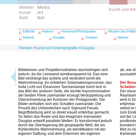
Editorial
Auteurs
Immersion/Partizipation
Wüsten des Politi
Debord
Douglas
Graham
Marker
Themen
Kunst und Kinematografie
Douglas
Bildebenen und Projektionsstrahlen durchdringen sich
ab, wie di
jedoch, da die Leinwand semitransparent ist. Das eine
auszudeh
Bild verdrängt das andere und verändert somit die
Wahrnehmung. Es entstehen Solarisationsprozesse, das
Der Besu
helle Licht von Eleanores Taschenlampe bohrt sich in
Schatten
das Bild der anderen Seite, die leichte Asynchronisation
Der visue
der beiden Filme zueinander erzeugt Verdoppelung und
Repräsent
Überschneidung der Konturen der Protagonistin. Die
wird in D
Bilder verhalten sich wie Schatten zueinander. Der
erfahrbar
Prozeß des Unheimlichen nach Sigmund Freuds
selbst im
Begriffsbildung wird so direkt visuell erfahrbar gemacht.
zum Eindr
So fallen das Reale und das Imaginäre ineinander.
auf der L
Douglas entwirft parallele Welten. Er transformiert jedoch
positioni
durch die Überlagerung die gespiegelte Welt, die als
konstant 
frühkindliche Wahrnehmung, als Identifikation mit der
Bild zu m
eigenen Gattung, und dem Erkennen der eigenen
Kameraein