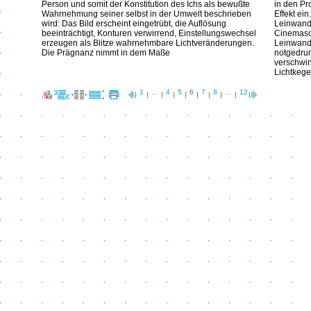
Person und somit der Konstitution des Ichs als bewußte
in den Pro
Wahrnehmung seiner selbst in der Umwelt beschrieben
Effekt ein
wird: Das Bild erscheint eingetrübt, die Auflösung
Leinwand
beeinträchtigt, Konturen verwirrend, Einstellungswechsel
Cinemasco
erzeugen als Blitze wahrnehmbare Lichtveränderungen.
Leinwand 
Die Prägnanz nimmt in dem Maße
notgedrun
verschwin
Lichtkege
1
…
4
5
6
7
8
…
12