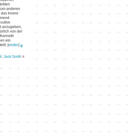
ärkten
 Zum anderen
e das Innere
hmend
cutive
est anzugeben,
rlich von der
n Kenneth
nen ein
ellt.
[
weiter
]
4. Jack Smith