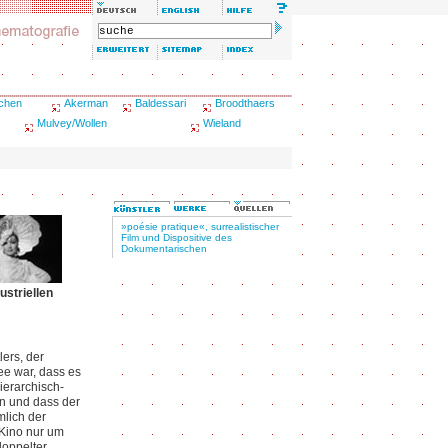
schen
Akerman
Baldessari
Broodthaers
Mulvey/Wollen
Wieland
»poésie pratique«, surrealistischer
Film und Dispositive des
Dokumentarischen
ustriellen
lers, der
ee war, dass es
erarchisch-
en und dass der
mlich der
 Kino nur um
doppelter