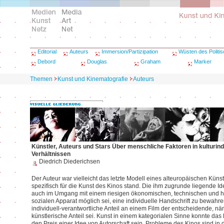
Editorial
Auteurs
Immersion/Partizipation
Wüsten des Politi
Debord
Douglas
Graham
Marker
Themen
Kunst und Kinematografie
Auteurs
Künstler, Auteurs und Stars Über menschliche Faktoren in kulturind
Verhältnissen
Diedrich Diederichsen
Der Auteur war vielleicht das letzte Modell eines alteuropäischen Künst
spezifisch für die Kunst des Kinos stand. Die ihm zugrunde liegende Id
auch im Umgang mit einem riesigen ökonomischen, technischen und hi
sozialen Apparat möglich sei, eine individuelle Handschrift zu bewahr
individuell-verantwortliche Anteil an einem Film der entscheidende, nä
künstlerische Anteil sei. Kunst in einem kategorialen Sinne konnte das
den Preis einer Idee von Autorschaft sein. Probleme des Kinos sind in 