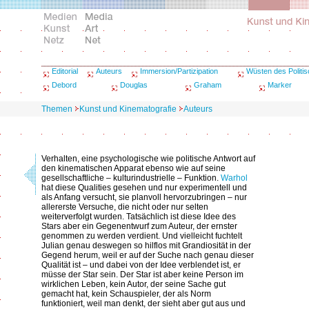
Editorial
Auteurs
Immersion/Partizipation
Wüsten des Politi
Debord
Douglas
Graham
Marker
Themen
Kunst und Kinematografie
Auteurs
Verhalten, eine psychologische wie politische Antwort auf
den kinematischen Apparat ebenso wie auf seine
gesellschaftliche – kulturindustrielle – Funktion.
Warhol
hat diese Qualities gesehen und nur experimentell und
als Anfang versucht, sie planvoll hervorzubringen – nur
allererste Versuche, die nicht oder nur selten
weiterverfolgt wurden. Tatsächlich ist diese Idee des
Stars aber ein Gegenentwurf zum Auteur, der ernster
genommen zu werden verdient. Und vielleicht fuchtelt
Julian genau deswegen so hilflos mit Grandiosität in der
Gegend herum, weil er auf der Suche nach genau dieser
Qualität ist – und dabei von der Idee verblendet ist, er
müsse der Star sein. Der Star ist aber keine Person im
wirklichen Leben, kein Autor, der seine Sache gut
gemacht hat, kein Schauspieler, der als Norm
funktioniert, weil man denkt, der sieht aber gut aus und