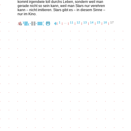
kommt irgendwie toll durchs Leben, sondern weil man
gerade nicht so sein kann, weil man Stars nur verehren
kann – nicht imitieren. Stars gibt es – in diesem Sinne –
nur im Kino.
1
…
11
12
13
14
15
16
17