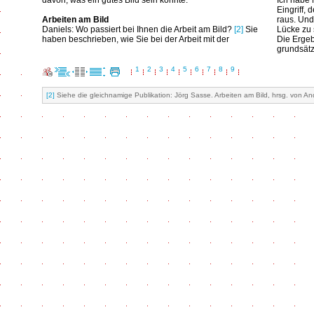
davon, was ein gutes Bild sein könnte.
Ich habe 
Eingriff,
Arbeiten am Bild
raus. Und
Daniels: Wo passiert bei Ihnen die Arbeit am Bild?
[2]
Sie
Lücke zu s
haben beschrieben, wie Sie bei der Arbeit mit der
Die Erge
grundsätz
1
2
3
4
5
6
7
8
9
[2]
Siehe die gleichnamige Publikation: Jörg Sasse. Arbeiten am Bild, hrsg. von 