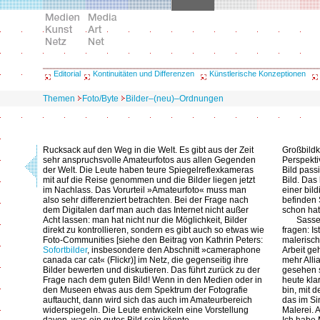
Editorial
Kontinuitäten und Differenzen
Künstlerische Konzeptionen
Themen
Foto/Byte
Bilder–(neu)–Ordnungen
Rucksack auf den Weg in die Welt. Es gibt aus der Zeit
Großbildk
sehr anspruchsvolle Amateurfotos aus allen Gegenden
Perspekti
der Welt. Die Leute haben teure Spiegelreflexkameras
Bild passi
mit auf die Reise genommen und die Bilder liegen jetzt
Bild. Das
im Nachlass. Das Vorurteil »Amateurfoto« muss man
einer bil
also sehr differenziert betrachten. Bei der Frage nach
befinden 
dem Digitalen darf man auch das Internet nicht außer
schon hat
Acht lassen: man hat nicht nur die Möglichkeit, Bilder
Sasse:
direkt zu kontrollieren, sondern es gibt auch so etwas wie
fragen: Is
Foto-Communities [siehe den Beitrag von Kathrin Peters:
malerisch
Sofortbilder
, insbesondere den Abschnitt »cameraphone
Arbeit ge
canada car cat« (Flickr)] im Netz, die gegenseitig ihre
mehr Alli
Bilder bewerten und diskutieren. Das führt zurück zu der
gesehen sp
Frage nach dem guten Bild! Wenn in den Medien oder in
heute kla
den Museen etwas aus dem Spektrum der Fotografie
bin, mit d
auftaucht, dann wird sich das auch im Amateurbereich
das im Sin
widerspiegeln. Die Leute entwickeln eine Vorstellung
Malerei. A