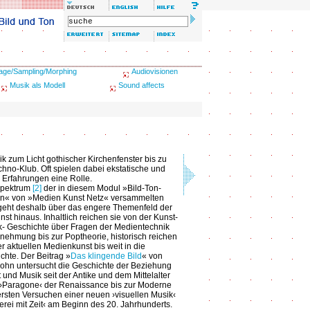
age/Sampling/Morphing
Audiovisionen
Musik als Modell
Sound affects
k zum Licht gothischer Kirchenfenster bis zu
hno-Klub. Oft spielen dabei ekstatische und
le Erfahrungen eine Rolle.
Spektrum
[2]
der in diesem Modul »Bild-Ton-
en« von »Medien Kunst Netz« versammelten
geht deshalb über das engere Themenfeld der
st hinaus. Inhaltlich reichen sie von der Kunst-
- Geschichte über Fragen der Medientechnik
ehmung bis zur Poptheorie, historisch reichen
er aktuellen Medienkunst bis weit in die
chte. Der Beitrag »
Das klingende Bild
« von
ohn untersucht die Geschichte der Beziehung
 und Musik seit der Antike und dem Mittelalter
 ›Paragone‹ der Renaissance bis zur Moderne
rsten Versuchen einer neuen ›visuellen Musik‹
erei mit Zeit‹ am Beginn des 20. Jahrhunderts.