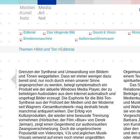
Editorial
Das klingende Bild
Sound & Vision
Mont
Emotionsmaschine
Außenraum/Innenraum
Themen
Bild und Ton
Editorial
Grenzen der Synthese und Umwandlung von Bildern
Orgelmusi
und Tönen weggefallen. Dass wir immer weniger dazu
einem Tec
bereit sind, nur noch durch einen unserer Sinne
spirituel
angesprochen zu werden, belegt symptomatisch ein
Das 
Produkt wie der aktuelle Windows Media Player, der zu
Relation
beliebigen Audiodaten aus dem Internet automatisch und
Beiträge 
ungefragt Bilder erzeugt. Die Euphorie für die Bild-Ton-
Medienkun
Synthese aus der Frühzeit der Medien und der Moderne
und Musik
seit Wagners ›Gesamtkunstwerk‹ mag deshalb heute
und Wahrn
manchmal antiquiert wirken. Der Erfolg von
sie von d
Kulturprodukten, die wieder eine bewusste Trennung
Vorgeschi
vornehmen (Hörbücher, der Film »Blue« von Derek
Barbara J
Jarman), zeigt einen Gegentrend zur audiovisuellen
von Kunst
Zwangsverschmelzung. Doch die ungebrochene
über den
Popularität von Videoclips, VJs und jeglichen Musik-
und den e
Visuals verweist auf einen noch immer ungestillten
oder ›Mal