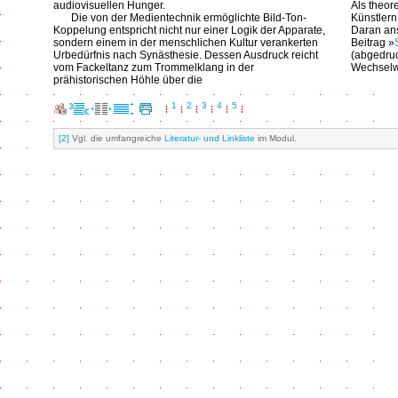
audiovisuellen Hunger.
Als theor
Die von der Medientechnik ermöglichte Bild-Ton-
Künstlern
Koppelung entspricht nicht nur einer Logik der Apparate,
Daran ans
sondern einem in der menschlichen Kultur verankerten
Beitrag »
Urbedürfnis nach Synästhesie. Dessen Ausdruck reicht
(abgedruc
vom Fackeltanz zum Trommelklang in der
Wechselw
prähistorischen Höhle über die
1
2
3
4
5
[2]
Vgl. die umfangreiche
Literatur- und Linkliste
im Modul.