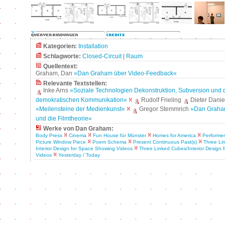
Kategorien:
Installation
Schlagworte:
Closed-Circuit
|
Raum
Quellentext:
Graham, Dan
»Dan Graham über Video-Feedback«
Relevante Textstellen:
Inke Arns
»Soziale Technologien Dekonstruktion, Subversion und d
demokratischen Kommunikation«
Rudolf Frieling
Dieter Danie
»Meilensteine der Medienkunst«
Gregor Stemmrich
»Dan Graha
und die Filmtheorie«
Werke von Dan Graham:
Body Press
Cinema
Fun House für Münster
Homes for America
Performer
Picture Window Piece
Poem Schema
Present Continuous Past(s)
Three Li
Interior Design for Space Showing Videos
Three Linked Cubes/Interior Design
Videos
Yesterday / Today