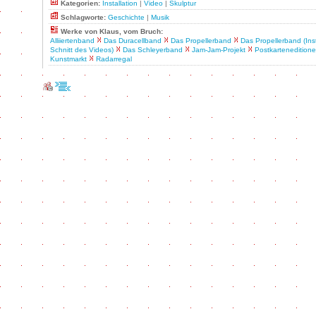
Kategorien:
Installation
|
Video
|
Skulptur
Schlagworte:
Geschichte
|
Musik
Werke von Klaus, vom Bruch:
Alliiertenband
Das Duracellband
Das Propellerband
Das Propellerband (Ins
Schnitt des Videos)
Das Schleyerband
Jam-Jam-Projekt
Postkartenedition
Kunstmarkt
Radarregal