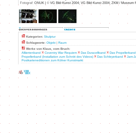
Fotograf:
ONUK |
©
VG Bild-Kunst 2004; VG Bild-Kunst 2004; ZKM / Museum 
Kategorien:
Skulptur
Schlagworte:
Objekt
|
Raum
Werke von Klaus, vom Bruch:
Alliiertenband
Coventry War Requiem
Das Duracellband
Das Propellerband
Propellerband (Installation zum Schnitt des Videos)
Das Schleyerband
Jam-J
Postkarteneditionen zum Kölner Kunstmarkt