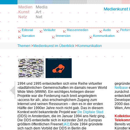
Editorial
Vorläufer
Massenmedien
Audio
Perfo
Narration
Immersion
Kommunikation
Themen
Medienkunst im Überblick
Kommunikation
1994 und 1995 entwickelten sich eine Reihe virtueller
gegründet
›stadtähnlicher‹ Gemeinschaften im damals neuen World
Netbase
e
Wide Web (WWW). Ein wichtiges Anliegen dieser
zunächst 
Projekte war die Forderung nach breit angelegtem
entwickel
›access for all‹, also erschwinglichem Zugang zum
Developer
Internet und seinen Ressourcen – den es in der ersten
2000 das 
Hälfte der 1990er Jahre noch nicht gab. Das in diesem
Wien, Am
Kontext wohl bekannteste Projekt war
De Digitale Stad
(DDS) in Amsterdam, die im Januar 1994 ans Netz ging.
Kollektiv
Die DDS entwickelte sich in kürzester Zeit zu Europas
Telekomm
größtem öffentlichen Freenet.
[42]
Ende 1994 gründete
Bereits v
sich nach dem Vorbild der DDS in Berlin die
Künstler