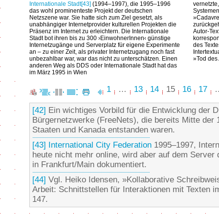
Internationale Stadt
[43]
(1994–1997), die 1995–1996
vernetzte
das wohl prominenteste Projekt der deutschen
Systemen 
Netzszene war. Sie hatte sich zum Ziel gesetzt, als
»Cadavre-
unabhängiger Internetprovider kulturellen Projekten die
zurückgeh
Präsenz im Internet zu erleichtern. Die Internationale
Autor-Tex
Stadt bot ihren bis zu 300 ›EinwohnerInnen‹ günstige
korrespon
Internetzugänge und Serverplatz für eigene Experimente
des Texte
an – zu einer Zeit, als privater Internetzugang noch fast
Intertext
unbezahlbar war, war das nicht zu unterschätzen. Einen
»Tod des 
anderen Weg als DDS oder Internationale Stadt hat das
im März 1995 in Wien
1
…
13
14
15
16
17
[42]
Ein wichtiges Vorbild für die Entwicklung der D
Bürgernetzwerke (FreeNets), die bereits Mitte der 
Staaten und Kanada entstanden waren.
[43]
International City Federation
1995–1997, Interna
heute nicht mehr online, wird aber auf dem Server
in Frankfurt/Main dokumentiert.
[44]
Vgl. Heiko Idensen, »Kollaborative Schreibweise
Arbeit: Schnittstellen für Interaktionen mit Texten 
147.