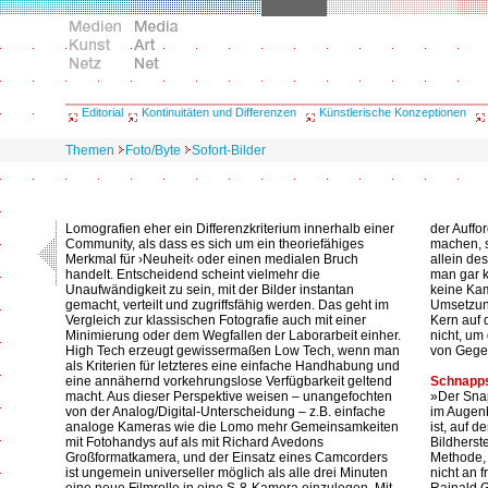
Editorial
Kontinuitäten und Differenzen
Künstlerische Konzeptionen
Themen
Foto/Byte
Sofort-Bilder
Lomografien eher ein Differenzkriterium innerhalb einer
der Auffo
Community, als dass es sich um ein theoriefähiges
machen, 
Merkmal für ›Neuheit‹ oder einen medialen Bruch
allein de
handelt. Entscheidend scheint vielmehr die
man gar 
Unaufwändigkeit zu sein, mit der Bilder instantan
keine Kam
gemacht, verteilt und zugriffsfähig werden. Das geht im
Umsetzun
Vergleich zur klassischen Fotografie auch mit einer
Kern auf 
Minimierung oder dem Wegfallen der Laborarbeit einher.
nicht, um
High Tech erzeugt gewissermaßen Low Tech, wenn man
von Gegen
als Kriterien für letzteres eine einfache Handhabung und
eine annähernd vorkehrungslose Verfügbarkeit geltend
Schnapp
macht. Aus dieser Perspektive weisen – unangefochten
»Der Snap
von der Analog/Digital-Unterscheidung – z.B. einfache
im Augenb
analoge Kameras wie die Lomo mehr Gemeinsamkeiten
ist, auf 
mit Fotohandys auf als mit Richard Avedons
Bildherst
Großformatkamera, und der Einsatz eines Camcorders
Methode, 
ist ungemein universeller möglich als alle drei Minuten
nicht an 