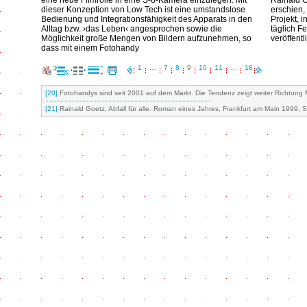
eine neue Filmrolle in eine S-8-Kamera einzulegen. Mit
Rainald Go
dieser Konzeption von Low Tech ist eine umstandslose
erschien, 
Bedienung und Integrationsfähigkeit des Apparats in den
Projekt, i
Alltag bzw. ›das Leben‹ angesprochen sowie die
täglich F
Möglichkeit große Mengen von Bildern aufzunehmen, so
veröffent
dass mit einem Fotohandy
1
…
7
8
9
10
11
…
18
[20]
Fotohandys sind seit 2001 auf dem Markt. Die Tendenz zeigt weiter Richtung M
[21]
Rainald Goetz, Abfall für alle. Roman eines Jahres, Frankfurt am Main 1999, S