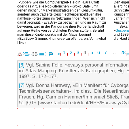
›Puppen‹ wie die Computerspiel- Heldin »Lara Croft«
Den eigen
oder das virtuelle Pop-Sternchen »Kyoko Date«, mit
allerding
denen nicht nur Marketingstrategien der Konsumkultur,
Schnittste
sondern auch tradierte Geschlechterperspektiven ihre
KünstlerI
nahtlose Fortsetzung im Netzraum finden. Wer sich nicht
Jahre hin
damit begnügt, »EvaSys« zu betrachten und im Raum zu
Australie
bewegen, wird in der Kartografie ihrer Körperlandschaft
Bekan
auf eine Reihe von verdichteten Knoten stoßen. Berührt
»
Suspens
man diese Knotenpunkte mit der Maus, beginnt
und 1989
»EvaSys«‹ Stimme, ›Intimeres‹ zu offenbaren: Von »what
die Haut 
I like«,
1
2
3
4
5
6
7
…
28
[6]
Vgl. Sabine Folie, »evasys.personal informatio
in: Atlas Mapping. Künstler als Kartographen, Hg. 
1997, S. 172–177.
[7]
Vgl. Donna Haraway, »Ein Manifest für Cyborgs.
Technikwissenschaften«, in: dies., Die Neuerfindu
Frauen, Hg. Carmen Hammer/Immanuel Stieß, Frankf
51.[QT+ [www.stanford.edu/dept/HPS/Haraway/Cyb