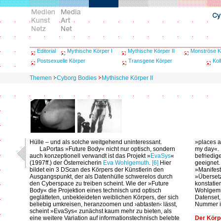
Editorial
Mythische Körper I
Mythische Körper II
Monströse K
Postsexuelle Körper
Transgene Körper
Kol
Themen
Cyborg Bodies
Mythische Körper II
Hülle – und als solche weitgehend uninteressant.
»places a
LaPortas »Future Body« nicht nur optisch, sondern
my day«. 
auch konzeptionell verwandt ist das Projekt »
EvaSys
«
befriedig
(1997ff.) der Österreicherin
Eva Wohlgemuth
.
[6]
Hier
geeignet.
bildet ein 3 DScan des Körpers der Künstlerin den
»Manifes
Ausgangspunkt, der als Datenhülle schwerelos durch
»Übersetz
den Cyberspace zu treiben scheint. Wie der »Future
konstatie
Body« die Projektion eines technisch und optisch
Wohlgemut
geglätteten, unbekleideten weiblichen Körpers, der sich
Datenset,
beliebig umkreisen, heranzoomen und ›abtasten‹ lässt,
Nummer ih
scheint »EvaSys« zunächst kaum mehr zu bieten, als
eine weitere Variation auf informationstechnisch belebte
Der Körp