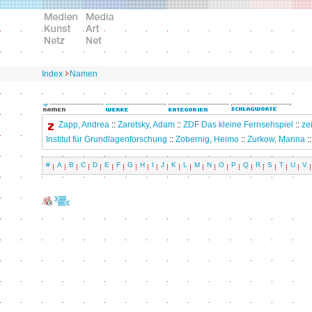
Index
Namen
Zapp, Andrea
::
Zaretsky, Adam
::
ZDF Das kleine Fernsehspiel
::
ze
Institut für Grundlagenforschung
::
Zobernig, Heimo
::
Zurkow, Marina
:
#
A
B
C
D
E
F
G
H
I
J
K
L
M
N
O
P
Q
R
S
T
U
V