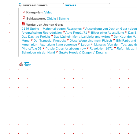
Kategorien:
Video
Schlagworte:
Objekt
|
Stimme
Werke von Jochen Gerz:
2146 Steine – Mahnmal gegen Rassismus
Ausstellung von Jochen Gerz neben
fotografischen Reproduktion
Auto-Porträt 71
Bilder einer Ausstellung
Das B
Das Dachau-Projekt
Das Lächeln Mona L.s bleibt unerwidert
Der Kopf der M.
Mund
Der Transsib. Prospekt
Diese Worte sind mein Fleisch
IBM-Farbband
korrumpiert - Attenzione l´arte corrompe
Leben
Marsyas (Von dem Tod, aus 
Photo/Text 51
Purple Cross for absent now
Revolution 1971
Rufen bis zur
Schreiben mit der Hand
Snake Hoods & Dragons´ Dreams