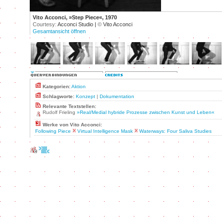
Vito Acconci, »Step Piece«, 1970
Courtesy:
Acconci Studio |
©
Vito Acconci
Gesamtansicht öffnen
Kategorien:
Aktion
Schlagworte:
Konzept
|
Dokumentation
Relevante Textstellen:
Rudolf Frieling
»Real/Medial hybride Prozesse zwischen Kunst und Leben«
Werke von Vito Acconci:
Following Piece
Virtual Intelligence Mask
Waterways: Four Saliva Studies