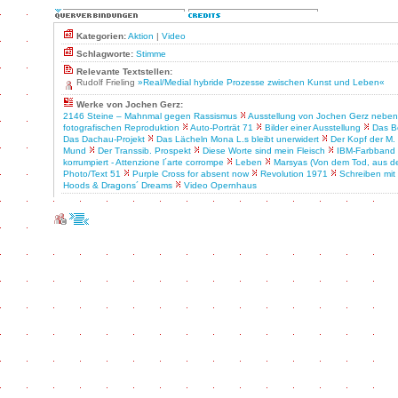
Kategorien:
Aktion
|
Video
Schlagworte:
Stimme
Relevante Textstellen:
Rudolf Frieling
»Real/Medial hybride Prozesse zwischen Kunst und Leben«
Werke von Jochen Gerz:
2146 Steine – Mahnmal gegen Rassismus
Ausstellung von Jochen Gerz neben
fotografischen Reproduktion
Auto-Porträt 71
Bilder einer Ausstellung
Das B
Das Dachau-Projekt
Das Lächeln Mona L.s bleibt unerwidert
Der Kopf der M.
Mund
Der Transsib. Prospekt
Diese Worte sind mein Fleisch
IBM-Farbband
korrumpiert - Attenzione l´arte corrompe
Leben
Marsyas (Von dem Tod, aus 
Photo/Text 51
Purple Cross for absent now
Revolution 1971
Schreiben mit
Hoods & Dragons´ Dreams
Video Opernhaus