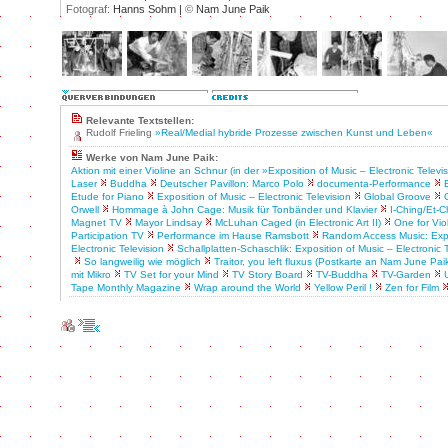
Fotograf:
Hanns Sohm |
©
Nam June Paik
Relevante Textstellen:
Rudolf Frieling
»Real/Medial hybride Prozesse zwischen Kunst und Leben«
Werke von Nam June Paik:
Aktion mit einer Violine an Schnur (in der »Exposition of Music – Electronic Televi
Laser
Buddha
Deutscher Pavillon: Marco Polo
documenta-Performance
Etude for Piano
Exposition of Music – Electronic Television
Global Groove
Orwell
Hommage à John Cage: Musik für Tonbänder und Klavier
I-Ching/Et-C
Magnet TV
Mayor Lindsay
McLuhan Caged (in Electronic Art II)
One for Vio
Participation TV
Performance im Hause Ramsbott
Random Access Music: Expo
Electronic Television
Schallplatten-Schaschlik: Exposition of Music – Electronic 
So langweilig wie möglich
Traitor, you left fluxus (Postkarte an Nam June Pai
mit Mikro
TV Set for your Mind
TV Story Board
TV-Buddha
TV-Garden
Tape Monthly Magazine
Wrap around the World
Yellow Peril !
Zen for Film