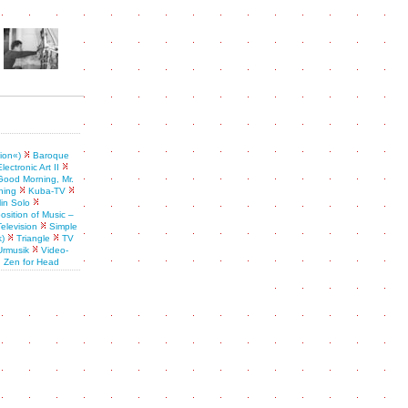
sion«)
Baroque
Electronic Art II
Good Morning, Mr.
hing
Kuba-TV
lin Solo
sition of Music –
Television
Simple
k)
Triangle
TV
Urmusik
Video-
Zen for Head