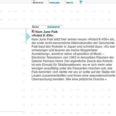
Nam June Paik
»Robot K-456«
Nam June Paik setzt hier seinen neuen »Robot K-456« ein,
der erste nicht-menschliche Aktionskünstler der Geschichte.
Paik baut den Roboter in Japan und schreibt dazu: »Es war
schwieriger und teuerer als meine Wuppertaler
Ausstellung«, womit er seine »Exposition of Music –
Electronic Television« von 1963 in denselben Räumen der
Galerie Parnass meint. Der eigentliche Zweck des Robots
ist sein Einsatz für Straßenaktionen, wo er sich mehr oder
weniger unauffällig unter die Passanten mischen soll, wie
Paik berichtet: »Ich stellte mir vor, er sollte auf der Staße mit
Leuten zusammentreffen und ihnen eine sekundenschnelle
Überraschung bereiten. Wie eine plötzliche Dusche.«