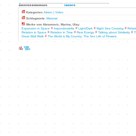
Kategorien:
Aktion
|
Video
Schlagworte:
Material
Werke von Abramovic, Marina; Ulay:
Expansion in Space
Imponderabilia
Light/Dark
Night Sea Crossing
Relat
Relation in Space
Relation in Time
Rest Energy
Talking about Similarity
T
Great Wall Walk
The World is My Country: The Sex Life of Flowers