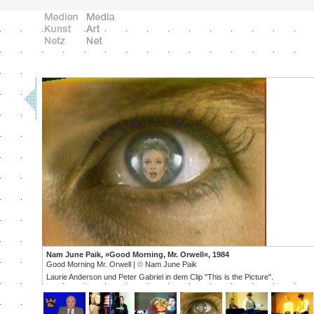
Nam June Paik, »Good Morning, Mr. Orwell«, 1984
Good Morning Mr. Orwell |
©
Nam June Paik
Laurie Anderson und Peter Gabriel in dem Clip "This is the Picture".