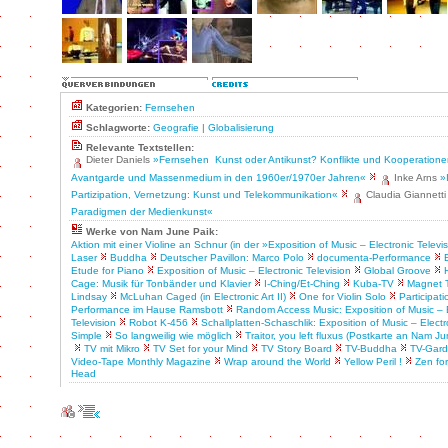
Kategorien:
Fernsehen
Schlagworte:
Geografie
|
Globalisierung
Relevante Textstellen:
Dieter Daniels
»Fernsehen ­ Kunst oder Antikunst? Konflikte und Kooperation
Avantgarde und Massenmedium in den 1960er/1970er Jahren«
Inke Arns
»
Partizipation, Vernetzung: Kunst und Telekommunikation«
Claudia Giannett
Paradigmen der Medienkunst«
Werke von Nam June Paik:
Aktion mit einer Violine an Schnur (in der »Exposition of Music – Electronic Televi
Laser
Buddha
Deutscher Pavillon: Marco Polo
documenta-Performance
Etude for Piano
Exposition of Music – Electronic Television
Global Groove
Cage: Musik für Tonbänder und Klavier
I-Ching/Et-Ching
Kuba-TV
Magnet 
Lindsay
McLuhan Caged (in Electronic Art II)
One for Violin Solo
Participat
Performance im Hause Ramsbott
Random Access Music: Exposition of Music – E
Television
Robot K-456
Schallplatten-Schaschlik: Exposition of Music – Electr
Simple
So langweilig wie möglich
Traitor, you left fluxus (Postkarte an Nam Ju
TV mit Mikro
TV Set for your Mind
TV Story Board
TV-Buddha
TV-Gar
Video-Tape Monthly Magazine
Wrap around the World
Yellow Peril !
Zen for
Head