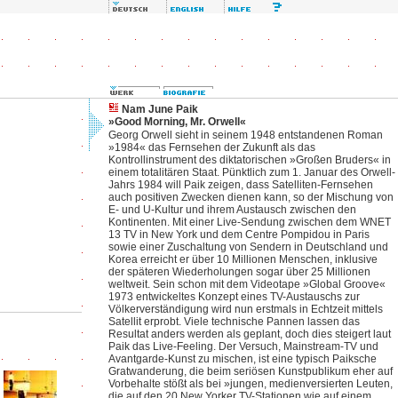
Nam June Paik
»Good Morning, Mr. Orwell«
Georg Orwell sieht in seinem 1948 entstandenen Roman
»1984« das Fernsehen der Zukunft als das
Kontrollinstrument des diktatorischen »Großen Bruders« in
einem totalitären Staat. Pünktlich zum 1. Januar des Orwell-
Jahrs 1984 will Paik zeigen, dass Satelliten-Fernsehen
auch positiven Zwecken dienen kann, so der Mischung von
E- und U-Kultur und ihrem Austausch zwischen den
Kontinenten. Mit einer Live-Sendung zwischen dem WNET
13 TV in New York und dem Centre Pompidou in Paris
sowie einer Zuschaltung von Sendern in Deutschland und
Korea erreicht er über 10 Millionen Menschen, inklusive
der späteren Wiederholungen sogar über 25 Millionen
weltweit. Sein schon mit dem Videotape »Global Groove«
1973 entwickeltes Konzept eines TV-Austauschs zur
Völkerverständigung wird nun erstmals in Echtzeit mittels
Satellit erprobt. Viele technische Pannen lassen das
Resultat anders werden als geplant, doch dies steigert laut
Paik das Live-Feeling. Der Versuch, Mainstream-TV und
Avantgarde-Kunst zu mischen, ist eine typisch Paiksche
Gratwanderung, die beim seriösen Kunstpublikum eher auf
Vorbehalte stößt als bei »jungen, medienversierten Leuten,
die auf den 20 New Yorker TV-Stationen wie auf einem