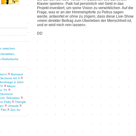
Klavier spielen«. Paik hat persönlich viel Geld in das
Projekt investiert, um seine Vision zu verwirklichen. Auf die
Frage, was er an der Himmelspforte zu Petrus sagen
werde, antwortet er ohne zu zögern, dass diese Live-Show
»mein direkter Beitrag zum Überleben der Menschheit ist,
und er wird mich rein lassen«.
DD
en zwischen
Interaktion,
i
»Ästhetische
sion«)
Baroque
Electronic Art II
Hommage à John
TV
Mayor
ion TV
lectronic
onic Television
ne Paik)
Triangle
den
Urmusik
 Film
Zen for