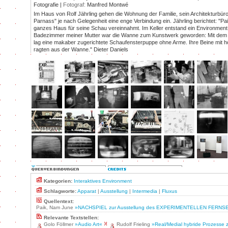
Fotografie |
Fotograf:
Manfred Montwé
Im Haus von Rolf Jährling gehen die Wohnung der Familie, sein Architekturbüro
Parnass" je nach Gelegenheit eine enge Verbindung ein. Jährling berichtet: "Pa
ganzes Haus für seine Schau vereinnahmt. Im Keller entstand ein Environment
Badezimmer meiner Mutter war die Wanne zum Kunstwerk geworden: Mit dem
lag eine makaber zugerichtete Schaufensterpuppe ohne Arme. Ihre Beine mit
ragten aus der Wanne." Dieter Daniels
Kategorien:
Interaktives Environment
Schlagworte:
Apparat
|
Ausstellung
|
Intermedia
|
Fluxus
Quellentext:
Paik, Nam June
»NACHSPIEL zur Ausstellung des EXPERIMENTELLEN FERN
Relevante Textstellen:
Golo Föllmer
»Audio Art«
Rudolf Frieling
»Real/Medial hybride Prozesse 