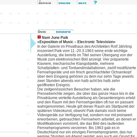
Nam June Paik
»Exposition of Music – Electronic Television«
In der Galerie im Privathaus des Architekten Rolf Jährling
inszeniert Paik vom 11.-20.3.1963 seine erste wichtige
Ausstellung, die bereits im Titel seinen Übergang von der
Musik zum elektronischen Bild anzeigt. Vier präparierte
Klaviere, mechanische Klangobjekte, mehrere
Schallplatten- und Tonbandinstallationen, zwölf modifizierte
Fernsehgeräte und ein frisch geschlachteter Ochsenkopf
über dem Eingang gehören zu dem nur zehn Tage jeweils
zwei Stunden abends von halb acht bis halb zehn
geöffneten Ereignis.
Die zeitgenösssichen Besucher haben, wie die
Presseberichte zeigen, die über das ganze Haus bis in die
Privaträume verteilte Ausstellung als Gesamtereignis erlebt
und den Raum mit den Fernsehgeräten oft nur en passant
wahrgenommen. Heute gilt dieser Raum als Startpunkt der
späteren Videokunst, obwohl Paik damals noch keine
Videogeräte zur Verfügung hat, sondern nur mit preiswert
erworbenen, gebrauchten Fernsehern arbeitet, an denen er
Modifikationen vornimmt, die das Bild des laufenden
Fernsehprogramms verzerren. Bis 1963 gab es in
Deutschland nur ein einziges Fernsehprogramm, das nur
wenige Stunden am Abend sendet, was auch ein Grund für