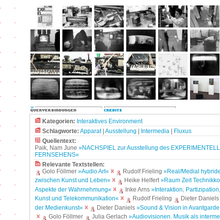
Kategorien:
Interaktives Environment
Schlagworte:
Apparat
|
Ausstellung
|
Intermedia
|
Fluxus
Quellentext:
Paik, Nam June
»NACHSPIEL zur Ausstellung des EXPERIMENTEL
FERNSEHENS«
Relevante Textstellen:
Golo Föllmer
»Audio Art«
Rudolf Frieling
»Real/Medial hybrid
zwischen Kunst und Leben«
Heike Helfert
»Raum Zeit Technikko
Aspekte der Wahrnehmung«
Inke Arns
»Interaktion, Partizipatio
Kunst und Telekommunikation«
Rudolf Frieling
Dieter Daniel
der Medienkunst«
Dieter Daniels
»Sound & Vision in Avantgard
Golo Föllmer
Julia Gerlach
»Audiovisionen. Musik als interme