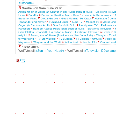
Kunstform«
Werke von Nam June Paik:
Aktion mit einer Violine an Schnur (in der »Exposition of Music – Electronic Televi
Laser
Buddha
Deutscher Pavillon: Marco Polo
documenta-Performance
Etude for Piano
Global Groove
Good Morning, Mr. Orwell
Hommage à John 
Tonbänder und Klavier
I-Ching/Et-Ching
Kuba-TV
Magnet TV
Mayor Lind
Caged (in Electronic Art II)
One for Violin Solo
Participation TV
Performance
Ramsbott
Random Access Music: Exposition of Music – Electronic Television
Schallplatten-Schaschlik: Exposition of Music – Electronic Television
Simple
S
möglich
Traitor, you left fluxus (Postkarte an Nam June Paik)
Triangle
TV mi
for your Mind
TV Story Board
TV-Buddha
TV-Garden
Urmusik
Video-Ta
Magazine
Wrap around the World
Yellow Peril !
Zen for Film
Zen for Head
Siehe auch:
Wolf Vostell
»Sun in Your Head«
Wolf Vostell
»Television Décollag