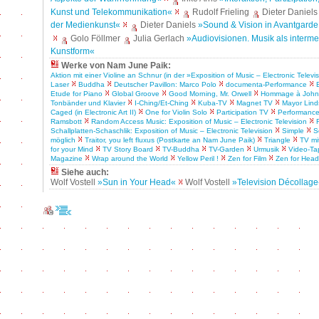
Kunst und Telekommunikation«
Rudolf Frieling
Dieter Daniel
der Medienkunst«
Dieter Daniels
»Sound & Vision in Avantgard
Golo Föllmer
Julia Gerlach
»Audiovisionen. Musik als interme
Kunstform«
Werke von Nam June Paik:
Aktion mit einer Violine an Schnur (in der »Exposition of Music – Electronic Televi
Laser
Buddha
Deutscher Pavillon: Marco Polo
documenta-Performance
Etude for Piano
Global Groove
Good Morning, Mr. Orwell
Hommage à John 
Tonbänder und Klavier
I-Ching/Et-Ching
Kuba-TV
Magnet TV
Mayor Lind
Caged (in Electronic Art II)
One for Violin Solo
Participation TV
Performance
Ramsbott
Random Access Music: Exposition of Music – Electronic Television
Schallplatten-Schaschlik: Exposition of Music – Electronic Television
Simple
S
möglich
Traitor, you left fluxus (Postkarte an Nam June Paik)
Triangle
TV mi
for your Mind
TV Story Board
TV-Buddha
TV-Garden
Urmusik
Video-Ta
Magazine
Wrap around the World
Yellow Peril !
Zen for Film
Zen for Head
Siehe auch:
Wolf Vostell
»Sun in Your Head«
Wolf Vostell
»Television Décollag