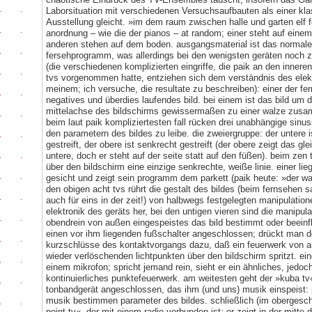
Laborsituation mit verschiedenen Versuchsaufbauten als einer kl
Ausstellung gleicht. »im dem raum zwischen halle und garten elf 
anordnung – wie die der pianos – at random; einer steht auf einem
anderen stehen auf dem boden. ausgangsmaterial ist das normale 
fersehprogramm, was allerdings bei den wenigsten geräten noch z
(die verschiedenen komplizierten eingriffe, die paik an den innere
tvs vorgenommen hatte, entziehen sich dem verständnis des elek
meinem; ich versuche, die resultate zu beschreiben): einer der fer
negatives und überdies laufendes bild. bei einem ist das bild um 
mittelachse des bildschirms gewissermaßen zu einer walze zusa
beim laut paik kompliziertesten fall rücken drei unabhängige sin
den parametern des bildes zu leibe. die zweiergruppe: der untere 
gestreift, der obere ist senkrecht gestreift (der obere zeigt das gle
untere, doch er steht auf der seite statt auf den füßen). beim zen t
über den bildschirm eine einzige senkrechte, weiße linie. einer lie
gesicht und zeigt sein programm dem parkett (paik heute: »der war
den obigen acht tvs rührt die gestalt des bildes (beim fernsehen s
auch für eins in der zeit!) von halbwegs festgelegten manipulation
elektronik des geräts her, bei den untigen vieren sind die manipul
obendrein von außen eingespeistes das bild bestimmt oder beeinflu
einen vor ihm liegenden fußschalter angeschlossen; drückt man d
kurzschlüsse des kontaktvorgangs dazu, daß ein feuerwerk von a
wieder verlöschenden lichtpunkten über den bildschirm spritzt. ei
einem mikrofon; spricht jemand rein, sieht er ein ähnliches, jedoc
kontinuierliches punktefeuerwerk. am weitesten geht der »kuba tv«;
tonbandgerät angeschlossen, das ihm (und uns) musik einspeist:
musik bestimmen parameter des bildes. schließlich (im obergesc
point tv«, der mit einem radio verbunden ist; er zeigt in der mitte 