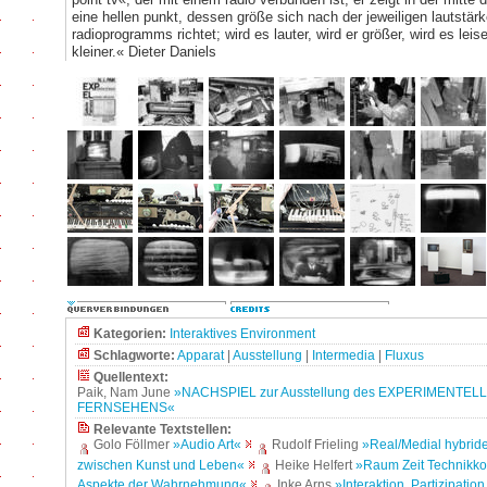
eine hellen punkt, dessen größe sich nach der jeweiligen lautstär
radioprogramms richtet; wird es lauter, wird er größer, wird es leise
kleiner.« Dieter Daniels
Kategorien:
Interaktives Environment
Schlagworte:
Apparat
|
Ausstellung
|
Intermedia
|
Fluxus
Quellentext:
Paik, Nam June
»NACHSPIEL zur Ausstellung des EXPERIMENTEL
FERNSEHENS«
Relevante Textstellen:
Golo Föllmer
»Audio Art«
Rudolf Frieling
»Real/Medial hybrid
zwischen Kunst und Leben«
Heike Helfert
»Raum Zeit Technikko
Aspekte der Wahrnehmung«
Inke Arns
»Interaktion, Partizipatio