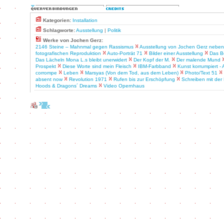
Kategorien:
Installation
Schlagworte:
Ausstellung
|
Politik
Werke von Jochen Gerz:
2146 Steine – Mahnmal gegen Rassismus
Ausstellung von Jochen Gerz neben
fotografischen Reproduktion
Auto-Porträt 71
Bilder einer Ausstellung
Das B
Das Lächeln Mona L.s bleibt unerwidert
Der Kopf der M.
Der malende Mund
Prospekt
Diese Worte sind mein Fleisch
IBM-Farbband
Kunst korrumpiert - 
corrompe
Leben
Marsyas (Von dem Tod, aus dem Leben)
Photo/Text 51
absent now
Revolution 1971
Rufen bis zur Erschöpfung
Schreiben mit der
Hoods & Dragons´ Dreams
Video Opernhaus