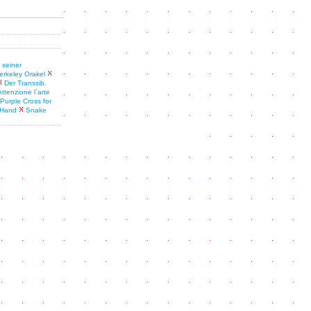
 seiner
erkeley Orakel
Der Transsib.
Attenzione l´arte
Purple Cross for
 Hand
Snake