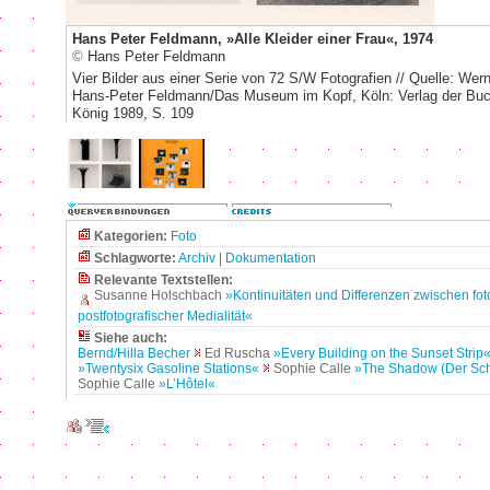
Hans Peter Feldmann, »Alle Kleider einer Frau«, 1974
©
Hans Peter Feldmann
Vier Bilder aus einer Serie von 72 S/W Fotografien // Quelle: Wern
Hans-Peter Feldmann/Das Museum im Kopf, Köln: Verlag der Bu
König 1989, S. 109
Kategorien:
Foto
Schlagworte:
Archiv
|
Dokumentation
Relevante Textstellen:
Susanne Holschbach
»Kontinuitäten und Differenzen zwischen fot
postfotografischer Medialität«
Siehe auch:
Bernd/Hilla Becher
Ed Ruscha
»Every Building on the Sunset Strip
»Twentysix Gasoline Stations«
Sophie Calle
»The Shadow (Der Sch
Sophie Calle
»L’Hôtel«