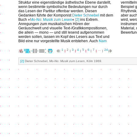
Struktur eine eigenständige ästhetische Ebene darstellt,
vermittel
wenn bestimmte symbolische Bedeutungen nur durch
Beispiel 
das Lesen der Partitur offenbar werden. Diesen
Rhythmik.
Gedanken führte der Komponist
Dieter Schnebel
mit dem
aber auch
Buch »
Mo-No: Musik zum Lesen
«
[2]
ins Extrem.
wird, wer
Anregungen zum musikalischen Hören der
instrumen
Geräuschwelt und visuelle Text-/Grafikkompositionen,
Material,
die allein — mono — und still lesend aufgenommen
Bewertun
werden sollen, lassen im Kopf des Lesers aus Text und
Bild eine nur vorgestellte Musik entstehen. Auch
Nam
1
2
3
4
5
6
7
…
24
[2]
Dieter Schnebel,
Mo-No: Musik zum Lesen
, Köln 1969.