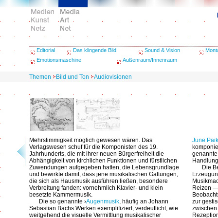
Editorial
Das klingende Bild
Sound & Vision
Mont
Emotionsmaschine
Außenraum/Innenraum
Themen
Bild und Ton
Audiovisionen
Mehrstimmigkeit möglich gewesen wären. Das
June Pai
Verlagswesen schuf für die Komponisten des 19.
komponier
Jahrhunderts, die mit ihrer neuen Bürgerfreiheit die
genannte 
Abhängigkeit von kirchlichen Funktionen und fürstlichen
Handlung
Zuwendungen aufgegeben hatten, die Lebensgrundlage
Die B
und bewirkte damit, dass jene musikalischen Gattungen,
Erzeugung
die sich als Hausmusik ausführen ließen, besondere
Musikmach
Verbreitung fanden: vornehmlich Klavier- und klein
Reizen — 
besetzte Kammermusik.
Beobachtu
Die so genannte ›
Augenmusik
, häufig an Johann
zur gesti
Sebastian Bachs Werken exemplifiziert, verdeutlicht, wie
zwischen 
weitgehend die visuelle Vermittlung musikalischer
Rezeption