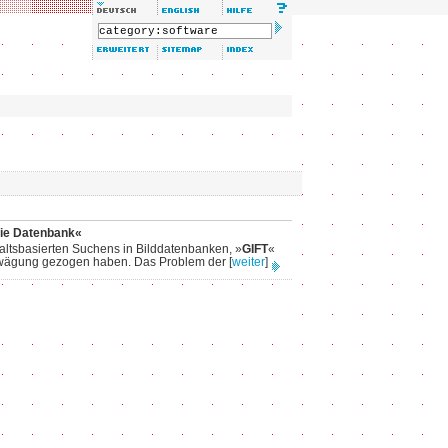
die Datenbank«
haltsbasierten Suchens in Bilddatenbanken, »
GIFT
«
 Erwägung gezogen haben. Das Problem der
[
weiter
]