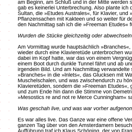
am Beginn, am Schluß und in der Mitte werden so
gab es keinerlei Unterbrechung. Also plante ich 
Sultan, die »Etudes Australes«, für Klavier, un
Pflanzensachen mit Kakteen und so weiter für de
den Nachmittag sah ich die »Freeman Etudes« für
Wurden die Stücke gleichzeitig oder abwechseln
Am Vormittag wurde hauptsächlich »Branches«, g
wieder durch eine Klavieretüde unterbrochen wur
dabei im Kopf hatte, war das von einem Vergnü
einem Boot durch dunkle Tunnel fährt und ab und
irgendein Bild. Und am Nachmittag verwandelte 
»Branches« in die »lnlets«, das Glucksen mit Was
Muschelschalen, und was zwischendurch zu hör
Klavieretüden, sondern die »Freeman Etudes«, g
und zum Ende hin dann die Stimme von Demetrio
»Mesostics re and not re Merce Cunningham« s
Was geschah live, und was war vorher aufgen
Es war alles live. Das Ganze war eine offene Ver
ganzen Tag über von den Amsterdamern besucht
Aufführung traf ich Klaus Schöning, der von Fr