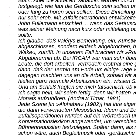
Buch. Aber die anderen Variablen wurden durch
festgelegt: wie laut die Geräusche sein sollten un
oder lang zu hören sein sollten. Diese Einteilung
nur sehr erob. Mit Zufallsoverationen entwickelt
John Fullemann entschied ... wenn das Geräusch 
was seiner Meinung nach kurz oder mittellang od
sollte.
Ich glaube, daß Valérys Bemerkung, ein, Kunst
abgeschlossen, sondern einfach abgebrochen, 
Wake«, zutrifft. In unserem Fall brachen wir »Ro
Abgabetermin ab. Bei IRCAM war man sehr überra
Leute, die dort arbeiten, vertrödeln erstmal eine
dann, daß der Termin am Ende um einige Tage ve
dagegen machten uns an die Arbeit, sobald wi
hielten ganz normale Arbeitszeiten ein, wissen S
Und am Schluß fragten sie mich tatsächlich, ob ic
Ich sagte nein, wir seien fertig, denn wir hatten
Monats aufzuhören. (Andrew Timar, 1981)
Jede Szene [in »Alphabet« (1982)] hat ihre eig
die darin verwendeten Mesosticha, Ideen und Ze
Zufallsoperätionen wurden auf ein Wörterbuch u
Konversationslexikon angewendet, um verschie
Bühnenrequisiten festzulegen. Später dann, als 
schön wäre, auch Begleitmusik oder -geräusche