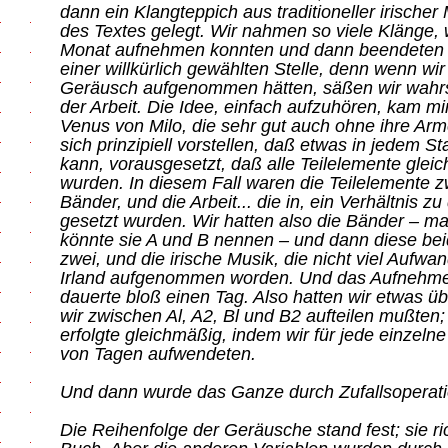
dann ein Klangteppich aus traditioneller irische
des Textes gelegt. Wir nahmen so viele Klänge, 
Monat aufnehmen konnten und dann beendeten 
einer willkürlich gewählten Stelle, denn wenn wi
Geräusch aufgenommen hätten, säßen wir wahrs
der Arbeit. Die Idee, einfach aufzuhören, kam m
Venus von Milo, die sehr gut auch ohne ihre A
sich prinzipiell vorstellen, daß etwas in jedem 
kann, vorausgesetzt, daß alle Teilelemente glei
wurden. In diesem Fall waren die Teilelemente 
Bänder, und die Arbeit... die in, ein Verhältnis z
gesetzt wurden. Wir hatten also die Bänder – m
könnte sie A und B nennen – und dann diese bei
zwei, und die irische Musik, die nicht viel Aufwan
Irland aufgenommen worden. Und das Aufnehme
dauerte bloß einen Tag. Also hatten wir etwas üb
wir zwischen Al, A2, Bl und B2 aufteilen mußten;
erfolgte gleichmäßig, indem wir für jede einzelne
von Tagen aufwendeten.
Und dann wurde das Ganze durch Zufallsoperatio
Die Reihenfolge der Geräusche stand fest; sie r