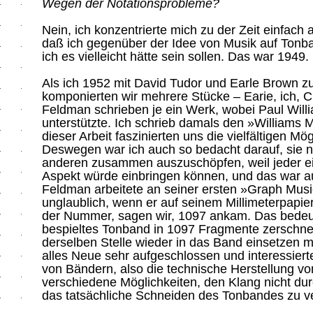
Wegen der Notationsprobleme?
Nein, ich konzentrierte mich zu der Zeit einfach
daß ich gegenüber der Idee von Musik auf Tonban
ich es vielleicht hätte sein sollen. Das war 1949.
Als ich 1952 mit David Tudor und Earle Brown 
komponierten wir mehrere Stücke – Earie, ich, C
Feldman schrieben je ein Werk, wobei Paul Willi
unterstützte. Ich schrieb damals den »Williams 
dieser Arbeit faszinierten uns die vielfältigen M
Deswegen war ich auch so bedacht darauf, sie ni
anderen zusammen auszuschöpfen, weil jeder ei
Aspekt würde einbringen können, und das war auc
Feldman arbeitete an seiner ersten »Graph Musi
unglaublich, wenn er auf seinem Millimeterpapie
der Nummer, sagen wir, 1097 ankam. Das bedeut
bespieltes Tonband in 1097 Fragmente zerschn
derselben Stelle wieder in das Band einsetzen m
alles Neue sehr aufgeschlossen und interessiert
von Bändern, also die technische Herstellung vo
verschiedene Möglichkeiten, den Klang nicht du
das tatsächliche Schneiden des Tonbandes zu v