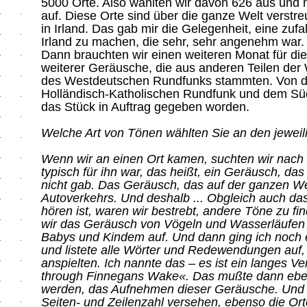
5000 Orte. Also wählten wir davon 626 aus und
auf. Diese Orte sind über die ganze Welt verstre
in Irland. Das gab mir die Gelegenheit, eine zuf
Irland zu machen, die sehr, sehr angenehm war.
Dann brauchten wir einen weiteren Monat für di
weiterer Geräusche, die aus anderen Teilen der
des Westdeutschen Rundfunks stammten. Von 
Holländisch-Katholischen Rundfunk und dem S
das Stück in Auftrag gegeben worden.
Welche Art von Tönen wählten Sie an den jeweil
Wenn wir an einen Ort kamen, suchten wir nach
typisch für ihn war, das heißt, ein Geräusch, da
nicht gab. Das Geräusch, das auf der ganzen Wel
Autoverkehrs. Und deshalb ... Obgleich auch da
hören ist, waren wir bestrebt, andere Töne zu f
wir das Geräusch von Vögeln und Wasserläufen
Babys und Kindem auf. Und dann ging ich noch
und listete alle Wörter und Redewendungen auf,
anspielten. Ich nannte das – es ist ein langes Ve
through Finnegans Wake«. Das mußte dann ebenf
werden, das Aufnehmen dieser Geräusche. Und 
Seiten- und Zeilenzahl versehen, ebenso die O