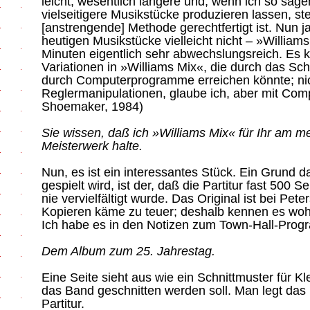
leicht, wesentlich längere und, wenn ich so sage
vielseitigere Musikstücke produzieren lassen, ste
[anstrengende] Methode gerechtfertigt ist. Nun ja,
heutigen Musikstücke vielleicht nicht – »Williams 
Minuten eigentlich sehr abwechslungsreich. Es 
Variationen in »Williams Mix«, die durch das Sc
durch Computerprogramme erreichen könnte; nic
Reglermanipulationen, glaube ich, aber mit Com
Shoemaker, 1984)
Sie wissen, daß ich »Williams Mix« für Ihr am m
Meisterwerk halte.
Nun, es ist ein interessantes Stück. Ein Grund d
gespielt wird, ist der, daß die Partitur fast 500 
nie vervielfältigt wurde. Das Original ist bei Pete
Kopieren käme zu teuer; deshalb kennen es wohl 
Ich habe es in den Notizen zum Town-Hall-Progra
Dem Album zum 25. Jahrestag.
Eine Seite sieht aus wie ein Schnittmuster für Kl
das Band geschnitten werden soll. Man legt das 
Partitur.