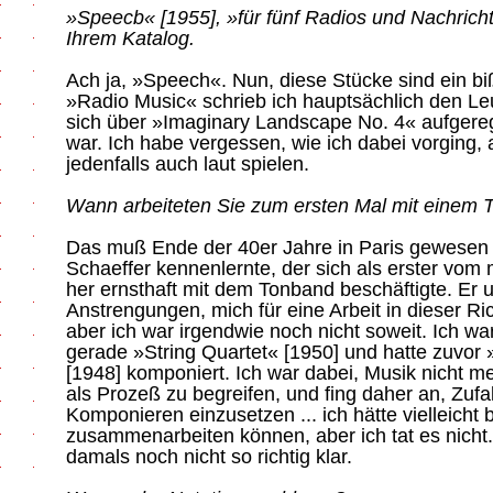
»Speecb« [1955], »für fünf Radios und Nachricht
Ihrem Katalog.
Ach ja, »Speech«. Nun, diese Stücke sind ein b
»Radio Music« schrieb ich hauptsächlich den Le
sich über »Imaginary Landscape No. 4« aufgeregt
war. Ich habe vergessen, wie ich dabei vorging,
jedenfalls auch laut spielen.
Wann arbeiteten Sie zum ersten Mal mit einem
Das muß Ende der 40er Jahre in Paris gewesen se
Schaeffer kennenlernte, der sich als erster vom
her ernsthaft mit dem Tonband beschäftigte. Er 
Anstrengungen, mich für eine Arbeit in dieser Ri
aber ich war irgendwie noch nicht soweit. Ich war 
gerade »String Quartet« [1950] und hatte zuvor
[1948] komponiert. Ich war dabei, Musik nicht me
als Prozeß zu begreifen, und fing daher an, Zuf
Komponieren einzusetzen ... ich hätte vielleicht 
zusammenarbeiten können, aber ich tat es nicht
damals noch nicht so richtig klar.