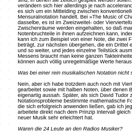
sind, in denen sie zeitlich gespielt werden soll
verändern sich hier allerdings je nach acceleran
es sich um ein Mittelding zwischen konventionell
Mensuralnotation handelt. Bei »The Music of Ch
dasselbe, es ist im Zweizweitel- oder Vierviertel
Zwischenräume werden eingehalten, so daß man 
Notenbruchteile in ihnen aufzeichnen kann, ind
kann ich zum Beispiel von einer Note, die zwei Fü
beträgt, zur nächsten übergehen, die ein Drittel e
und so weiter, und jedes einzelne Teilstück au
Messens braucht man keine ganzen Takteinheite
können auch völlig unregelmäßige Werte hera
Was bei einer rein musikalischen Notation nicht s
Nein, aber ich habe trotzdem auch noch mit Vie
gearbeitet sowie mit halben Noten, über denen 
eigenartig aussah. Später, als sich David Tudor
Notationsprobleme bestimmte mathematische Fo
die sich erfolgreich anwenden ließen, gab ich jeg
arbeitete direkt nach dem Prinzip Intervall gleic
neuer Musik sehr erleichtert hat.
Waren die 24 Leute an den Radios Musiker?