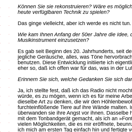
Können Sie sie rekonstruieren? Wäre es möglich, 
heute verfüglbaren Technik zu spielen?
Das ginge vielleicht, aber ich werde es nicht tun.
Wie kam Ihnen Anfang der 50er Jahre die Idee, 
Musikinstrument einzusetzen?
Es gab seit Beginn des 20. Jahrhunderts, seit de
jegliche Geräusche, alles, was Töne hervorbrach
benutzen. Diese Entwicklung initiierte ich eigentl
eher so, daß ich offen war für das, was in der Luf
Erinnern Sie sich, welche Gedanken Sie sich da
Ja, ich stellte fest, daß ich das Radio nicht moch
würde, es zu mögen, wenn ich es für meine Arbei
dieselbe Art zu denken, die wir den Höhlenbewo
furchteinflößende Tiere auf ihre Wände malten. I
überwanden sie ihre Angst vor ihnen. Dasselbe h
mit dem Tonbandgerät gemacht, als ich an »Font
vielen Möglichkeiten, die es mir eröffnete, beunr
ich mich am ersten Tag einfach hin und fertigte