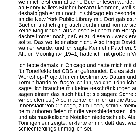
wenn ich erst einmal seine Bücher lesen würde.
an Henry Millers Bücher heranzukommen, weil si
deshalb gab er mir noch in Chicago ein besond
an die New York Public Library mit. Dort gab es, 
Bücher, und ich ging auch dorthin und konnte si
keine Möglichkeit, aus diesen Büchem ein Hörsp
dachte immer noch, daß er zu diesem Zweck etw
sollte. Das wollte er aber nicht. Also fragte Davi
wählen würde, und ich sagte Kenneth Patchen. S
AIbion Moonlight« [1941] hatte ich mit großem 
Ich lebte damals in Chicago und hatte mich mit 
für Toneffekte bei CBS angefreundet. Da es sic
Workshop-Projekt für ein bestimmtes Datum und
Termin handelte, fragte ich ihn, welche Töne ic
sagte, ich bräuchte mir keine Beschränkungen a
sagen einem das auch häufig; sie sagen: Schrei
wir spielen es.) Also machte ich mich an die Arbei
Innenstadt von Chicago, zum Loop, schloß mein
beim Zuhören fielen mir die verschiedensten Ding
und als musikalische Notation niederschrieb. Al
Toningenieur zeigte, erklärte er mir, daß das, wa
schlechterdings unmöglich sei.