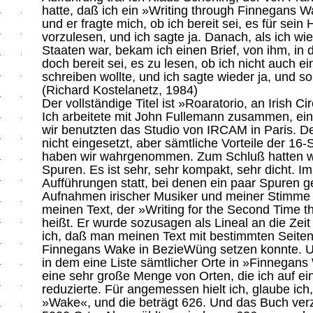
hatte, daß ich ein »Writing through Finnegans W
und er fragte mich, ob ich bereit sei, es für sei
vorzulesen, und ich sagte ja. Danach, als ich wi
Staaten war, bekam ich einen Brief, von ihm, in 
doch bereit sei, es zu lesen, ob ich nicht auch e
schreiben wollte, und ich sagte wieder ja, und s
(Richard Kostelanetz, 1984)
Der vollständige Titel ist »Roaratorio, an Irish 
Ich arbeitete mit John Fullemann zusammen, ein
wir benutzten das Studio von IRCAM in Paris. 
nicht eingesetzt, aber sämtliche Vorteile der 16
haben wir wahrgenommen. Zum Schluß hatten wi
Spuren. Es ist sehr, sehr kompakt, sehr dicht. I
Aufführungen statt, bei denen ein paar Spuren g
Aufnahmen irischer Musiker und meiner Stimme e
meinen Text, der »Writing for the Second Time
heißt. Er wurde sozusagen als Lineal an die Zeit
ich, daß man meinen Text mit bestimmten Seiten
Finnegans Wake in BezieWüng setzen konnte. U
in dem eine Liste sämtlicher Orte in »Finnegans 
eine sehr große Menge von Orten, die ich auf 
reduzierte. Für angemessen hielt ich, glaube ich
»Wake«, und die beträgt 626. Und das Buch ver