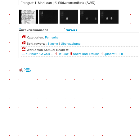
Fotograf:
I. MacLean |
©
Südwestrundfunk (SWR)
Kategorien:
Fernsehen
Schlagworte:
Stimme
|
Überwachung
Werke von Samuel Beckett:
... nur noch Gewölk ...
He, Joe
Nacht und Träume
Quadrat I + II