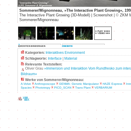
Sommerer/Mignonneau, »The Interactive Plant Growing«, 199
The Interactive Plant Growing (3D-Modell) | Screenshot |
©
ZKM M
Sommerer/Mignonneau
Kategorien:
Interaktives Environment
Schlagworte:
Interface
|
Material
Relevante Textstellen:
Oliver Grau
»Immersion und Interaktion Vom Rundfresko zum inter
Bildraum«
Werke von Sommerer/Mignonneau:
A-Volve
Anthroposcope
GENMA: Genetic Manipulator
HAZE Express
Intr
Spacies
Phototropy
PICO_SCAN
Trans Plant
VERBARIUM