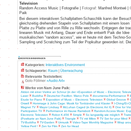
Television
Random Access Music | Fotografie |
Fotograf:
Manfred Montwé |
Paik
Bei diesem interaktiven Schallplatten-Schaschlik kann der Besuch
gleichzeitig drehenden Stapeln von Schallplatten mit einem lose
Platte zu Platte und von Rille zu Rille wechseln. Entgegen der trad
linearen Musik mit Anfang, Dauer und Ende entwirft Paik die Idee
musikalischen "random access", wie er heute mit dem Techno-So
Sampling und Scratching zum Teil der Popkultur geworden ist. Die
Kategorien:
Interaktives Environment
Schlagworte:
Raum
|
Überwachung
Relevante Textstellen:
Golo Föllmer
»Audio Art«
Werke von Nam June Paik:
Aktion mit einer Violine an Schnur (in der »Exposition of Music – Electronic Televi
Laser
Buddha
Deutscher Pavillon: Marco Polo
documenta-Performance
Etude for Piano
Exposition of Music – Electronic Television
Global Groove
Orwell
Hommage à John Cage: Musik für Tonbänder und Klavier
I-Ching/Et-C
Magnet TV
Mayor Lindsay
McLuhan Caged (in Electronic Art II)
One for Vio
Participation TV
Performance im Hause Ramsbott
Random Access Music: Expo
Electronic Television
Robot K-456
Simple
So langweilig wie möglich
Traito
(Postkarte an Nam June Paik)
Triangle
TV mit Mikro
TV Set for your Mind
TV-Buddha
TV-Garden
Urmusik
Video-Tape Monthly Magazine
Wrap arou
Yellow Peril !
Zen for Film
Zen for Head