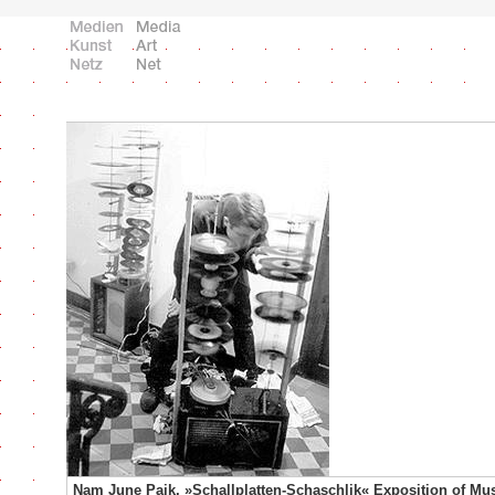
Nam June Paik, »Schallplatten-Schaschlik« Exposition of Mus