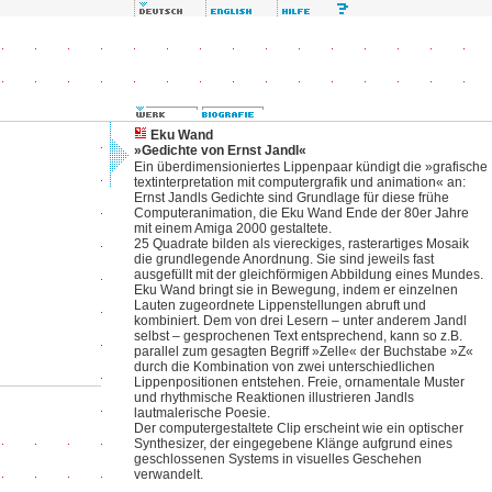
Eku Wand
»Gedichte von Ernst Jandl«
Ein überdimensioniertes Lippenpaar kündigt die »grafische
textinterpretation mit computergrafik und animation« an:
Ernst Jandls Gedichte sind Grundlage für diese frühe
Computeranimation, die Eku Wand Ende der 80er Jahre
mit einem Amiga 2000 gestaltete.
25 Quadrate bilden als viereckiges, rasterartiges Mosaik
die grundlegende Anordnung. Sie sind jeweils fast
ausgefüllt mit der gleichförmigen Abbildung eines Mundes.
Eku Wand bringt sie in Bewegung, indem er einzelnen
Lauten zugeordnete Lippenstellungen abruft und
kombiniert. Dem von drei Lesern – unter anderem Jandl
selbst – gesprochenen Text entsprechend, kann so z.B.
parallel zum gesagten Begriff »Zelle« der Buchstabe »Z«
durch die Kombination von zwei unterschiedlichen
Lippenpositionen entstehen. Freie, ornamentale Muster
und rhythmische Reaktionen illustrieren Jandls
lautmalerische Poesie.
Der computergestaltete Clip erscheint wie ein optischer
Synthesizer, der eingegebene Klänge aufgrund eines
geschlossenen Systems in visuelles Geschehen
verwandelt.