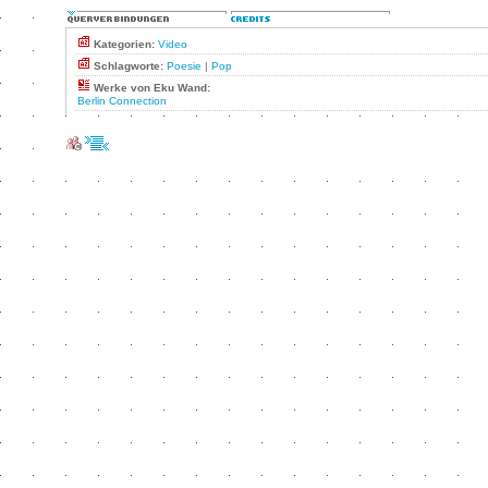
Kategorien:
Video
Schlagworte:
Poesie
|
Pop
Werke von Eku Wand:
Berlin Connection