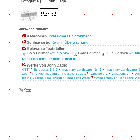
Fotografie |
©
John Cage
Kategorien:
Interaktives Environment
Schlagworte:
Raum
|
Überwachung
Relevante Textstellen:
Golo Föllmer
»Audio Art«
Golo Föllmer
Julia Gerlach
»Audi
Musik als intermediale Kunstform«
|
2
Werke von John Cage:
4'33''
Europeras 1 & 2
Imaginary Landscape No. 1
Imaginary Landscape N
103
The First Meeting of the Satie Society
Variations V
Variations VII
Wil
for the Second Time Through Finnegans Wake
Writings through Finnegans Wa