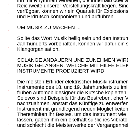
ihn mit Rhythmen versehen, die innerhalb oder a
Reichweite unserer Vorstellungskraft liegen. Si
verfügbar, können wir ein Quartett für Explosio
und Erdrutsch komponieren und aufführen.
UM MUSIK ZU MACHEN ...
Sollte das Wort Musik heilig sein und den Instr
Jahrhunderts vorbehalten, können wir dafür ein s
Klangorganisation.
SOLANGE ANDAUERN UND ZUNEHMEN WIRD,
MUSIK GELANGEN, WELCHE MIT HILFE ELE
INSTRUMENTE PRODUZIERT WIRD
Die meisten Erfinder elektrischer Musikinstrume
Instrumente des 18. und 19. Jahrhunderts zu imit
frühen Automobildesigner die Kutsche kopierten
Solovox sind Beispiele für das Bestreben, eher
nachzuahmen, anstatt das Künftige zu entwerfen
Instrument mit grundlegend neuen Möglichkeiten
Thereminiten ihr Bestes, um das Instrument wie i
lassen, gaben ihm ein ekelhaft süßliches Vibrato
und schlecht die Meisterwerke der Vergangenhei