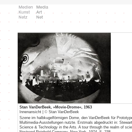
Stan VanDerBeek, »Movie-Drome«, 1963
Innenansicht |
©
Stan VanDerBeek
Szene im halbkugelförmigen Dome, den VanDerBeek für Prototype
Multimedia-Ausstellungen nutzte. Erstmals abgedruckt in: Stewar
Science & Technology in the Arts. A tour through the realm of sci
Nostrand Reinhold Company, New York, 1974, S. 238.