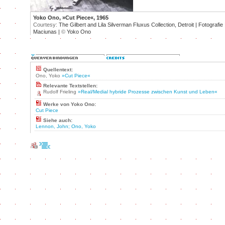
Yoko Ono, »Cut Piece«, 1965
Courtesy:
The Gilbert and Lila Silverman Fluxus Collection, Detroit | Fotografie
Maciunas |
©
Yoko Ono
Quellentext:
Ono, Yoko
»Cut Piece«
Relevante Textstellen:
Rudolf Frieling
»Real/Medial hybride Prozesse zwischen Kunst und Leben«
Werke von Yoko Ono:
Cut Piece
Siehe auch:
Lennon, John; Ono, Yoko