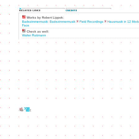
Works by Robert Lippok:
Badezimmermusik: Badezimmermusik
Field Recordings
Hausmusik in 12 Mod
Face
Check as well:
Walter Ruttmann